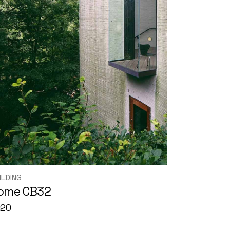
ILDING
ome CB32
020