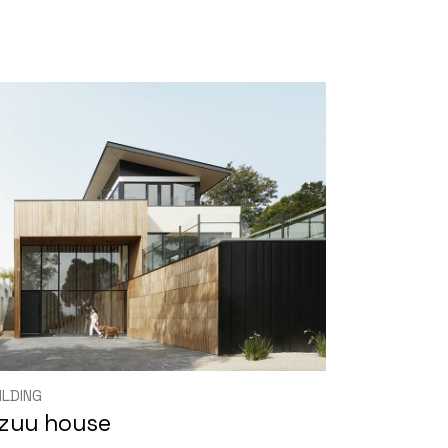
ILDING
izuu house