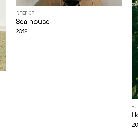
INTERIOR
Sea house
2018
BU
H
2