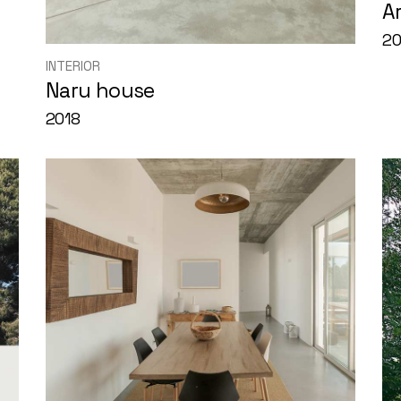
A
20
INTERIOR
Naru house
2018