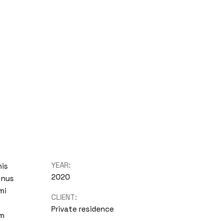
YEAR:
mis
2020
 nus
mi
CLIENT:
Private residence
um