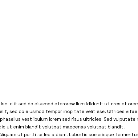
isci elit sed do eiusmod eterorew llum ididuntt ut ores et ore
elit, sed do eiusmod tempor incp tate velit ese. Ultrices vitae
hasellus vest ibulum lorem sed risus ultricies. Sed vulputate 
io ut enim blandit volutpat maecenas volutpat blandit.
liquam ut porttitor leo a diam. Lobortis scelerisque ferment